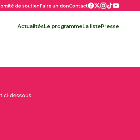
omité de soutien
Faire un don
Contact
Actualités
Le programme
La liste
Presse
NAVIGATION
PRINCIPALE
t ci-dessous