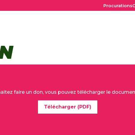
Procurations
C
TOP
BAR
ON
haitez faire un don, vous pouvez télécharger le documen
Télécharger (PDF)